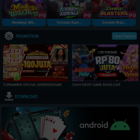
Monkeys Wil...
Tornado Ram...
Zombie Blas...
Lihat Semua
PROMOTION
TURNAMEN SPECIAL KEMERDEKAAN
CASH DROP GAME EKSKLUSIF
DOWNLOAD