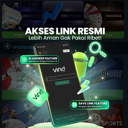
Play Now
Play Now
Play Now
NEW
SPORTBOOK