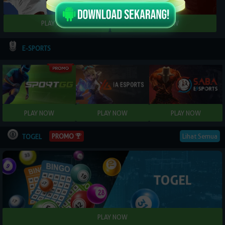
E-SPORTS
Lihat Semua
PROMO
TOGEL