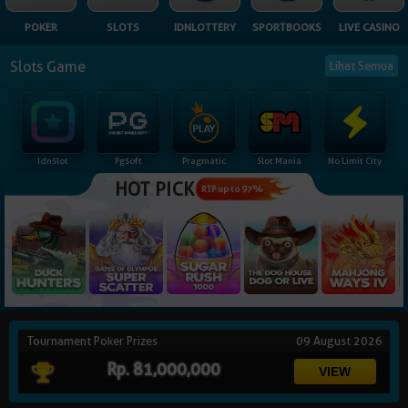
NEW
POKER
SLOTS
IDNLOTTERY
SPORTBOOKS
LIVE CASINO
TANGKAS
RTP
Slots Game
Lihat Semua
DEPOSIT
WITHDRAW
Idnslot
Pgsoft
Pragmatic
Slot Mania
No Limit City
PROMOSI
HOT PICK
RTP up to 97%
DOWNLOAD
REFERRAL
JACKPOT
Tournament Poker Prizes
09 August 2026
VIP MEMBER
Rp. 81,000,000
HUBUNGI KAMI