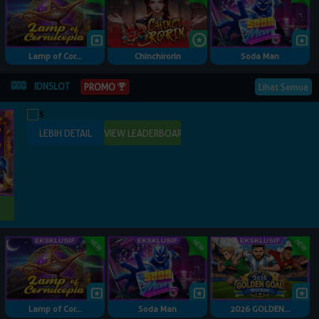
Lamp of Cor...
Chinchirorin
Soda Man
IDNSLOT
Lihat Semua
PROMO
Lamp of Cor...
Soda Man
2026 GOLDEN...