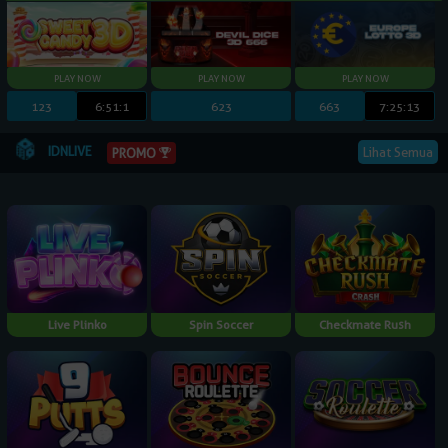
123
6:51:0
623
663
7:25:12
IDNLIVE
Lihat Semua
PROMO
Live Plinko
Spin Soccer
Checkmate Rush