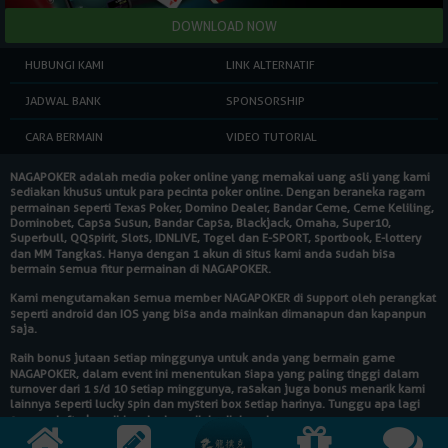
HUBUNGI KAMI
LINK ALTERNATIF
JADWAL BANK
SPONSORSHIP
CARA BERMAIN
VIDEO TUTORIAL
NAGAPOKER
adalah media poker online yang memakai uang asli yang kami
sediakan khusus untuk para pecinta poker online. Dengan beraneka ragam
permainan seperti Texas Poker, Domino Dealer, Bandar Ceme, Ceme Keliling,
Dominobet, Capsa Susun, Bandar Capsa, Blackjack, Omaha, Super10,
Superbull, QQspirit, Slots, IDNLIVE, Togel dan E-SPORT, sportbook, E-lottery
dan MM Tangkas. Hanya dengan 1 akun di situs kami anda sudah bisa
bermain semua fitur permainan di
NAGAPOKER
.
Kami mengutamakan semua member
NAGAPOKER
di support oleh perangkat
seperti android dan IOS yang bisa anda mainkan dimanapun dan kapanpun
saja.
Raih bonus jutaan setiap minggunya untuk anda yang bermain game
NAGAPOKER
, dalam event ini menentukan siapa yang paling tinggi dalam
turnover dari 1 s/d 10 setiap minggunya, rasakan juga bonus menarik kami
lainnya seperti lucky spin dan mysteri box setiap harinya. Tunggu apa lagi
segera daftarkan diri anda dan raih hadiahnya!