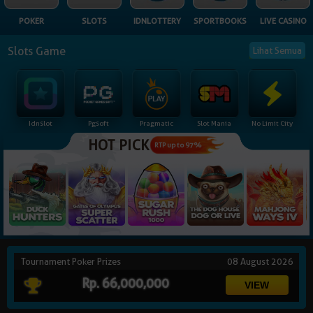
NEW
POKER
SLOTS
IDNLOTTERY
SPORTBOOKS
LIVE CASINO
TANGKAS
RTP
Slots Game
Lihat Semua
DEPOSIT
WITHDRAW
Idnslot
Pgsoft
Pragmatic
Slot Mania
No Limit City
PROMOSI
HOT PICK
RTP up to 97%
DOWNLOAD
REFERRAL
JACKPOT
Tournament Poker Prizes
08 August 2026
VIP MEMBER
Rp. 66,000,000
HUBUNGI KAMI