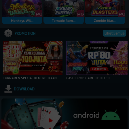
Monkeys Wil...
Tornado Ram...
Zombie Blas...
Lihat Semua
PROMOTION
TURNAMEN SPECIAL KEMERDEKAAN
CASH DROP GAME EKSKLUSIF
DOWNLOAD