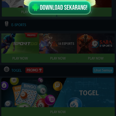
E-SPORTS
PROMO
Lihat Semua
TOGEL