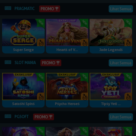
PRAGMATIC
PROMO
Lihat Semua
Super Serge
Hearts of V...
Jade Legends
SLOT MANIA
PROMO
Lihat Semua
Satoshi Spins
Psycho Heroes
Tipsy Yeti ...
PGSOFT
PROMO
Lihat Semua